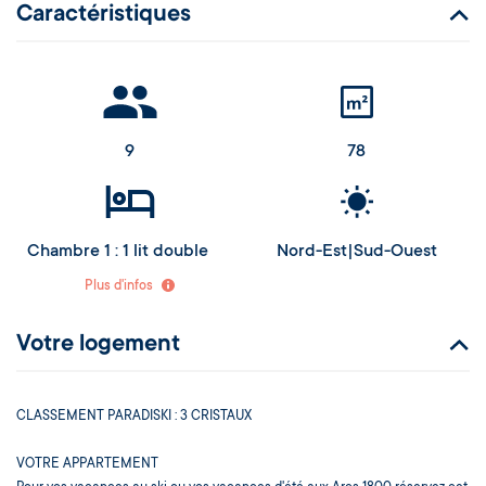
Caractéristiques
9
78
Chambre 1 : 1 lit double
Nord-Est|Sud-Ouest
Chambre 2 : 2 lits simples
Plus d'infos
Chambre 3 : 2 lits simples
Coin montagne : 2 lits superposés (lit haut à partir de 6 ans) + 1 lit titroir
Votre logement
CLASSEMENT PARADISKI : 3 CRISTAUX
VOTRE APPARTEMENT