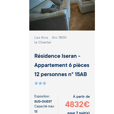
Les Arcs
Arc 1800
le Chantel
Résidence Iseran -
Appartement 6 pièces
12 personnes n° 15AB
Exposition :
À partir de
SUD-OUEST
4832€
Capacité max :
12
pour
7
nuit(s)